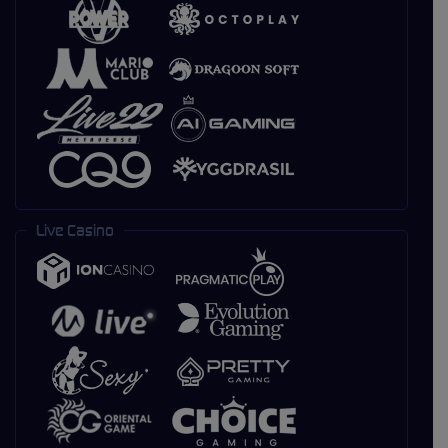
Live Casino