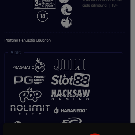
cipta dilindungi | 18+
Platform Penyedia Layanan
Slots