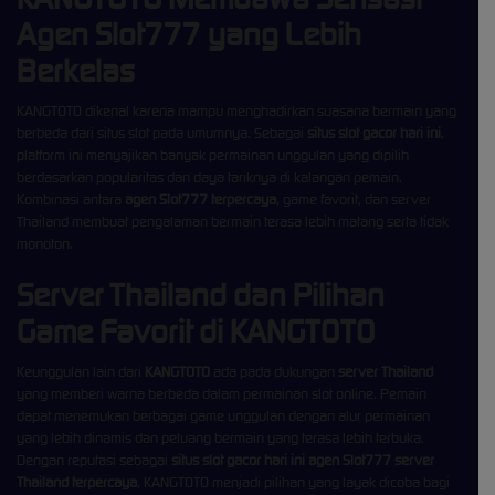
Agen Slot777 yang Lebih
Berkelas
KANGTOTO dikenal karena mampu menghadirkan suasana bermain yang
berbeda dari situs slot pada umumnya. Sebagai
situs slot gacor hari ini
,
platform ini menyajikan banyak permainan unggulan yang dipilih
berdasarkan popularitas dan daya tariknya di kalangan pemain.
Kombinasi antara
agen Slot777 terpercaya
, game favorit, dan server
Thailand membuat pengalaman bermain terasa lebih matang serta tidak
monoton.
Server Thailand dan Pilihan
Game Favorit di KANGTOTO
Keunggulan lain dari
KANGTOTO
ada pada dukungan
server Thailand
yang memberi warna berbeda dalam permainan slot online. Pemain
dapat menemukan berbagai game unggulan dengan alur permainan
yang lebih dinamis dan peluang bermain yang terasa lebih terbuka.
Dengan reputasi sebagai
situs slot gacor hari ini agen Slot777 server
Thailand terpercaya
, KANGTOTO menjadi pilihan yang layak dicoba bagi